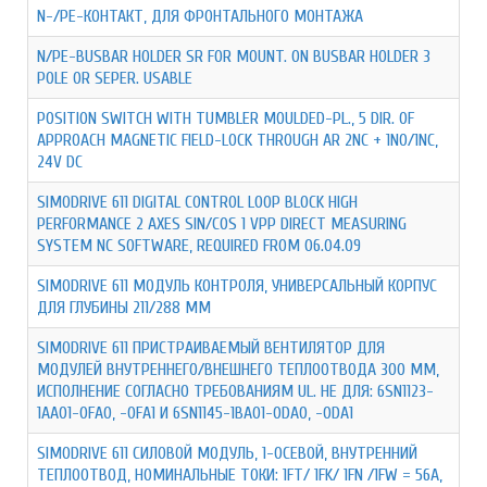
N-/PE-КОНТАКТ, ДЛЯ ФРОНТАЛЬНОГО МОНТАЖА
N/PE-BUSBAR HOLDER SR FOR MOUNT. ON BUSBAR HOLDER 3
POLE OR SEPER. USABLE
POSITION SWITCH WITH TUMBLER MOULDED-PL., 5 DIR. OF
APPROACH MAGNETIC FIELD-LOCK THROUGH AR 2NC + 1NO/1NC,
24V DC
SIMODRIVE 611 DIGITAL CONTROL LOOP BLOCK HIGH
PERFORMANCE 2 AXES SIN/COS 1 VPP DIRECT MEASURING
SYSTEM NC SOFTWARE, REQUIRED FROM 06.04.09
SIMODRIVE 611 МОДУЛЬ КОНТРОЛЯ, УНИВЕРСАЛЬНЫЙ КОРПУС
ДЛЯ ГЛУБИНЫ 211/288 ММ
SIMODRIVE 611 ПРИСТРАИВАЕМЫЙ ВЕНТИЛЯТОР ДЛЯ
МОДУЛЕЙ ВНУТРЕННЕГО/ВНЕШНЕГО ТЕПЛООТВОДА 300 ММ,
ИСПОЛНЕНИЕ СОГЛАСНО ТРЕБОВАНИЯМ UL. НЕ ДЛЯ: 6SN1123-
1AA01-0FA0, -0FA1 И 6SN1145-1BA01-0DA0, -0DA1
SIMODRIVE 611 СИЛОВОЙ МОДУЛЬ, 1-ОСЕВОЙ, ВНУТРЕННИЙ
ТЕПЛООТВОД, НОМИНАЛЬНЫЕ ТОКИ: 1FT/ 1FK/ 1FN /1FW = 56A,