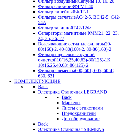
Фильтр воздушный
Сапуны 10, 16, 20
Фильтр сливной
3ФГМ1-40
Фильтр линейный
ФЛГ-1
Фильтры сетчатые
АС42-5, ВС42-5, С42-
54А
Фильтр заливной
Г42-12Ф
Сепараторы магнитные
ФММ21, 22, 23,
24, 25, 26, 27
Всасывающие сетчатые фильтры
20-
80(160)-2, 40-80(160)-2, 80-80(160)-2
Фильтры щелевые с ручной
очисткой
10(16,25,40,63)-80(125)-1К,
10(16,25,40,63)-80(125)-2
Фильтроэлементы
600, 601, 605, 605Г,
630, 631
КОМПЛЕКТУЮЩИЕ
Back
Электрика Станочная LEGRAND
Back
Маркеры
Листы с этикетками
Предохранители
Доп.оборудование
Back
Электрика Станочная SIEMENS