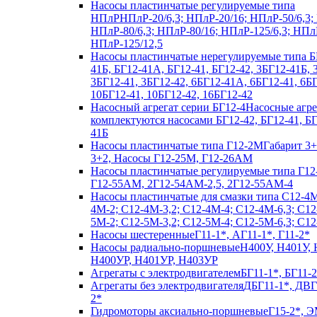
Насосы пластинчатые регулируемые типа
НПлР
НПлР-20/6,3; НПлР-20/16; НПлР-50/6,3;
НПлР-80/6,3; НПлР-80/16; НПлР-125/6,3; НПл
НПлР-125/12,5
Насосы пластинчатые нерегулируемые типа Б
41Б, БГ12-41А, БГ12-41, БГ12-42, 3БГ12-41Б,
3БГ12-41, 3БГ12-42, 6БГ12-41А, 6БГ12-41, 6БГ
10БГ12-41, 10БГ12-42, 16БГ12-42
Насосный агрегат серии БГ12-4
Насосные агр
комплектуются насосами БГ12-42, БГ12-41, Б
41Б
Насосы пластинчатые типа Г12-2М
Габарит 3+
3+2, Насосы Г12-25М, Г12-26АМ
Насосы пластинчатые регулируемые типа Г12
Г12-55АМ, 2Г12-54АМ-2,5, 2Г12-55АМ-4
Насосы пластинчатые для смазки типа C12-4
4М-2; С12-4М-3,2; С12-4М-4; С12-4М-6,3; С12
5М-2; С12-5М-3,2; С12-5М-4; С12-5М-6,3; С1
Насосы шестеренные
Г11-1*, АГ11-1*, Г11-2*
Насосы радиально-поршневые
Н400У, Н401У, 
Н400УР, Н401УР, Н403УР
Агрегаты с электродвигателем
БГ11-1*, БГ11-2
Агрегаты без электродвигателя
ДБГ11-1*, ДВГ
2*
Гидромоторы аксиально-поршневые
Г15-2*, Э