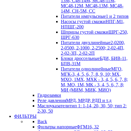
13М, С48-14М, МС48-11М,
МС48-12М, МС48-13М, МС48-
14М, СН-5М, CC
Питатели импульсные
1 и 2 типов
Насосы густой смазки
НПГ-М1,
НПШГ-200
Шприцы густой смазки
ШРГ-250,
ШРГ-630
Питатели двухлинейные
2-0200,
2-0500, 2-1000, 2-2500; 2-02-4П,
2-02-3П, 2-02-2П
Блоки дроссельные
БДИ, БИВ-11,
БПВ-31М
Питатели однолинейные
МГО,
МГК-3, 4, 5, 6, 7, 8, 9, 10; МХ,
МХО, 1МХ, МХК - 3, 4, 5, 6, 7, 8;
М, МО, 1М, МК - 3, 4, 5, 6, 7, 8;
МИ (МИМ, МИК, МИО)
Гидрозамки
Реле давления
МРД, МРДР, РДП и т.д
Маслоуказатели
тип 1: 1-14, 20, 30, 50; тип 2:
2-30, 50
ФИЛЬТРЫ
Back
Фильтры напорные
ФГМ16, 32