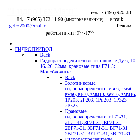
"ГидроТехМаш"
тел:+7 (495) 926-38-
84, +7 (965) 372-11-90 (многоканальные) e-mail:
Отправить запрос
Режим
00
00
работы пн-пт: 9
-17
ГИДРОПРИВОД
Back
Гидрораспределители
золотниковые Ду 6, 10,
16, 20, 32мм; крановые типа Г71-3;
Моноблочные
Back
Золотниковые
гидрораспределители
ве6, вмм6,
вмр6, ве10, вмм10, вех16, вмм16,
1Р203, 2Р203, 1Рн203, 1Р323,
2Р323
Крановые
гидрораспределители
Г71-31,
2Г71-31, 3Г71-31, ЕГ71-31,
2ЕГ71-31, ЗБГ71-З1, ВГ71-31,
2ВГ71-31, 3EГ71-31, 3BГ71-31
Гидрораспределители