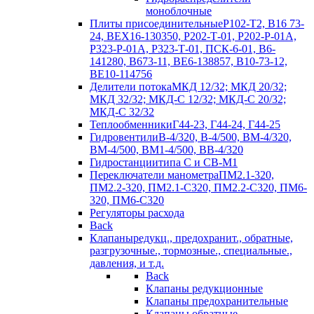
моноблочные
Плиты присоединительные
Р102-Т2, В16 73-
24, ВЕХ16-130350, Р202-Т-01, Р202-Р-01А,
Р323-Р-01А, Р323-Т-01, ПСК-6-01, В6-
141280, В673-11, ВЕ6-138857, В10-73-12,
ВЕ10-114756
Делители потока
МКД 12/32; МКД 20/32;
МКД 32/32; МКД-С 12/32; МКД-С 20/32;
МКД-С 32/32
Теплообменники
Г44-23, Г44-24, Г44-25
Гидровентили
В-4/320, В-4/500, ВМ-4/320,
ВМ-4/500, ВМ1-4/500, ВВ-4/320
Гидростанции
типа С и СВ-М1
Переключатели манометра
ПМ2.1-320,
ПМ2.2-320, ПМ2.1-С320, ПМ2.2-С320, ПМ6-
320, ПМ6-С320
Регуляторы расхода
Back
Клапаны
редукц., предохранит., обратные,
разгрузочные., тормозные., специальные.,
давления, и т.д.
Back
Клапаны редукционные
Клапаны предохранительные
Клапаны обратные