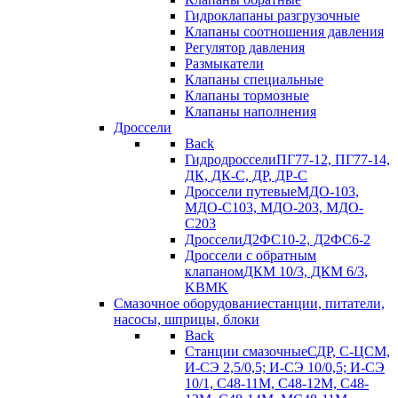
Гидроклапаны разгрузочные
Клапаны соотношения давления
Регулятор давления
Размыкатели
Клапаны специальные
Клапаны тормозные
Клапаны наполнения
Дроссели
Back
Гидродроссели
ПГ77-12, ПГ77-14,
ДК, ДК-С, ДР, ДР-С
Дроссели путевые
МДО-103,
МДО-С103, МДО-203, МДО-
С203
Дроссели
Д2ФС10-2, Д2ФС6-2
Дроссели с обратным
клапаном
ДКМ 10/3, ДКМ 6/3,
KBMK
Смазочное оборудование
станции, питатели,
насосы, шприцы, блоки
Back
Станции смазочные
СДР, С-ЦСМ,
И-СЭ 2,5/0,5; И-СЭ 10/0,5; И-СЭ
10/1, С48-11М, С48-12М, С48-