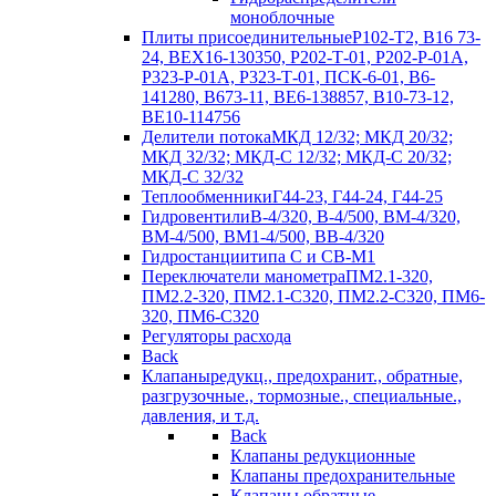
моноблочные
Плиты присоединительные
Р102-Т2, В16 73-
24, ВЕХ16-130350, Р202-Т-01, Р202-Р-01А,
Р323-Р-01А, Р323-Т-01, ПСК-6-01, В6-
141280, В673-11, ВЕ6-138857, В10-73-12,
ВЕ10-114756
Делители потока
МКД 12/32; МКД 20/32;
МКД 32/32; МКД-С 12/32; МКД-С 20/32;
МКД-С 32/32
Теплообменники
Г44-23, Г44-24, Г44-25
Гидровентили
В-4/320, В-4/500, ВМ-4/320,
ВМ-4/500, ВМ1-4/500, ВВ-4/320
Гидростанции
типа С и СВ-М1
Переключатели манометра
ПМ2.1-320,
ПМ2.2-320, ПМ2.1-С320, ПМ2.2-С320, ПМ6-
320, ПМ6-С320
Регуляторы расхода
Back
Клапаны
редукц., предохранит., обратные,
разгрузочные., тормозные., специальные.,
давления, и т.д.
Back
Клапаны редукционные
Клапаны предохранительные
Клапаны обратные