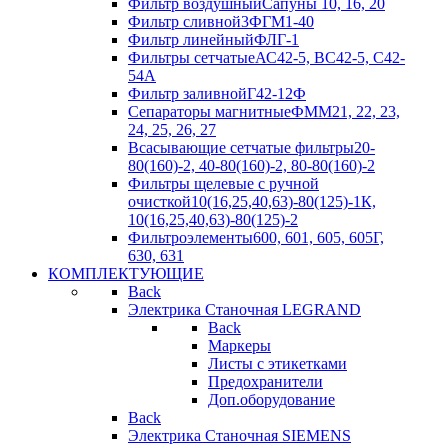
Фильтр воздушный
Сапуны 10, 16, 20
Фильтр сливной
3ФГМ1-40
Фильтр линейный
ФЛГ-1
Фильтры сетчатые
АС42-5, ВС42-5, С42-
54А
Фильтр заливной
Г42-12Ф
Сепараторы магнитные
ФММ21, 22, 23,
24, 25, 26, 27
Всасывающие сетчатые фильтры
20-
80(160)-2, 40-80(160)-2, 80-80(160)-2
Фильтры щелевые с ручной
очисткой
10(16,25,40,63)-80(125)-1К,
10(16,25,40,63)-80(125)-2
Фильтроэлементы
600, 601, 605, 605Г,
630, 631
КОМПЛЕКТУЮЩИЕ
Back
Электрика Станочная LEGRAND
Back
Маркеры
Листы с этикетками
Предохранители
Доп.оборудование
Back
Электрика Станочная SIEMENS