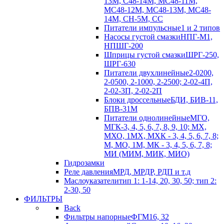
13М, С48-14М, МС48-11М,
МС48-12М, МС48-13М, МС48-
14М, СН-5М, CC
Питатели импульсные
1 и 2 типов
Насосы густой смазки
НПГ-М1,
НПШГ-200
Шприцы густой смазки
ШРГ-250,
ШРГ-630
Питатели двухлинейные
2-0200,
2-0500, 2-1000, 2-2500; 2-02-4П,
2-02-3П, 2-02-2П
Блоки дроссельные
БДИ, БИВ-11,
БПВ-31М
Питатели однолинейные
МГО,
МГК-3, 4, 5, 6, 7, 8, 9, 10; МХ,
МХО, 1МХ, МХК - 3, 4, 5, 6, 7, 8;
М, МО, 1М, МК - 3, 4, 5, 6, 7, 8;
МИ (МИМ, МИК, МИО)
Гидрозамки
Реле давления
МРД, МРДР, РДП и т.д
Маслоуказатели
тип 1: 1-14, 20, 30, 50; тип 2:
2-30, 50
ФИЛЬТРЫ
Back
Фильтры напорные
ФГМ16, 32