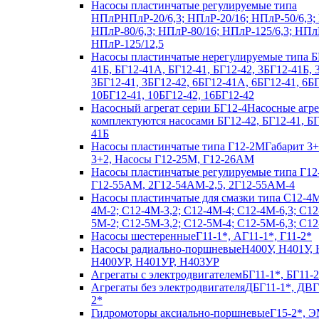
Насосы пластинчатые регулируемые типа
НПлР
НПлР-20/6,3; НПлР-20/16; НПлР-50/6,3;
НПлР-80/6,3; НПлР-80/16; НПлР-125/6,3; НПл
НПлР-125/12,5
Насосы пластинчатые нерегулируемые типа Б
41Б, БГ12-41А, БГ12-41, БГ12-42, 3БГ12-41Б,
3БГ12-41, 3БГ12-42, 6БГ12-41А, 6БГ12-41, 6БГ
10БГ12-41, 10БГ12-42, 16БГ12-42
Насосный агрегат серии БГ12-4
Насосные агр
комплектуются насосами БГ12-42, БГ12-41, Б
41Б
Насосы пластинчатые типа Г12-2М
Габарит 3+
3+2, Насосы Г12-25М, Г12-26АМ
Насосы пластинчатые регулируемые типа Г12
Г12-55АМ, 2Г12-54АМ-2,5, 2Г12-55АМ-4
Насосы пластинчатые для смазки типа C12-4
4М-2; С12-4М-3,2; С12-4М-4; С12-4М-6,3; С12
5М-2; С12-5М-3,2; С12-5М-4; С12-5М-6,3; С1
Насосы шестеренные
Г11-1*, АГ11-1*, Г11-2*
Насосы радиально-поршневые
Н400У, Н401У, 
Н400УР, Н401УР, Н403УР
Агрегаты с электродвигателем
БГ11-1*, БГ11-2
Агрегаты без электродвигателя
ДБГ11-1*, ДВГ
2*
Гидромоторы аксиально-поршневые
Г15-2*, Э