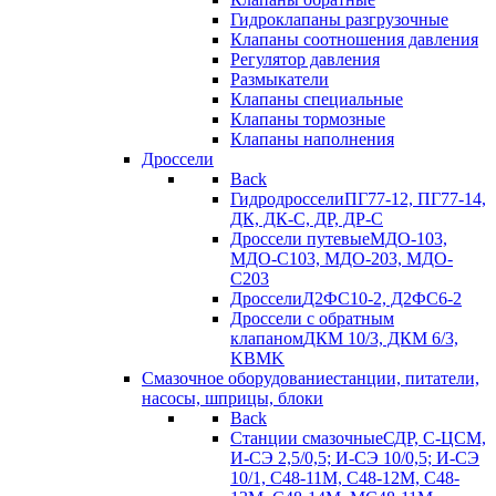
Гидроклапаны разгрузочные
Клапаны соотношения давления
Регулятор давления
Размыкатели
Клапаны специальные
Клапаны тормозные
Клапаны наполнения
Дроссели
Back
Гидродроссели
ПГ77-12, ПГ77-14,
ДК, ДК-С, ДР, ДР-С
Дроссели путевые
МДО-103,
МДО-С103, МДО-203, МДО-
С203
Дроссели
Д2ФС10-2, Д2ФС6-2
Дроссели с обратным
клапаном
ДКМ 10/3, ДКМ 6/3,
KBMK
Смазочное оборудование
станции, питатели,
насосы, шприцы, блоки
Back
Станции смазочные
СДР, С-ЦСМ,
И-СЭ 2,5/0,5; И-СЭ 10/0,5; И-СЭ
10/1, С48-11М, С48-12М, С48-