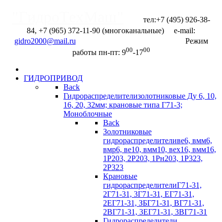
"ГидроТехМаш"
тел:+7 (495) 926-38-
84, +7 (965) 372-11-90 (многоканальные) e-mail:
Отправить запрос
Режим
00
00
работы пн-пт: 9
-17
ГИДРОПРИВОД
Back
Гидрораспределители
золотниковые Ду 6, 10,
16, 20, 32мм; крановые типа Г71-3;
Моноблочные
Back
Золотниковые
гидрораспределители
ве6, вмм6,
вмр6, ве10, вмм10, вех16, вмм16,
1Р203, 2Р203, 1Рн203, 1Р323,
2Р323
Крановые
гидрораспределители
Г71-31,
2Г71-31, 3Г71-31, ЕГ71-31,
2ЕГ71-31, ЗБГ71-З1, ВГ71-31,
2ВГ71-31, 3EГ71-31, 3BГ71-31
Гидрораспределители