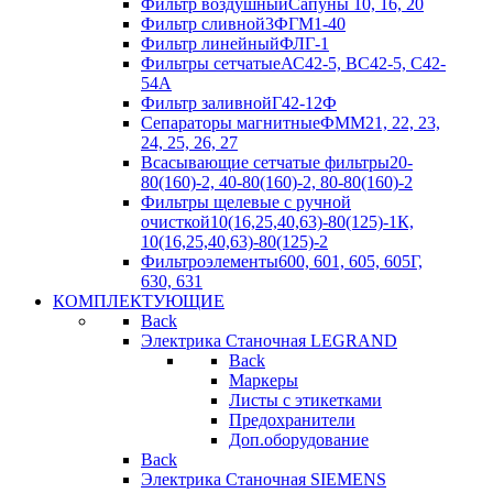
Фильтр воздушный
Сапуны 10, 16, 20
Фильтр сливной
3ФГМ1-40
Фильтр линейный
ФЛГ-1
Фильтры сетчатые
АС42-5, ВС42-5, С42-
54А
Фильтр заливной
Г42-12Ф
Сепараторы магнитные
ФММ21, 22, 23,
24, 25, 26, 27
Всасывающие сетчатые фильтры
20-
80(160)-2, 40-80(160)-2, 80-80(160)-2
Фильтры щелевые с ручной
очисткой
10(16,25,40,63)-80(125)-1К,
10(16,25,40,63)-80(125)-2
Фильтроэлементы
600, 601, 605, 605Г,
630, 631
КОМПЛЕКТУЮЩИЕ
Back
Электрика Станочная LEGRAND
Back
Маркеры
Листы с этикетками
Предохранители
Доп.оборудование
Back
Электрика Станочная SIEMENS