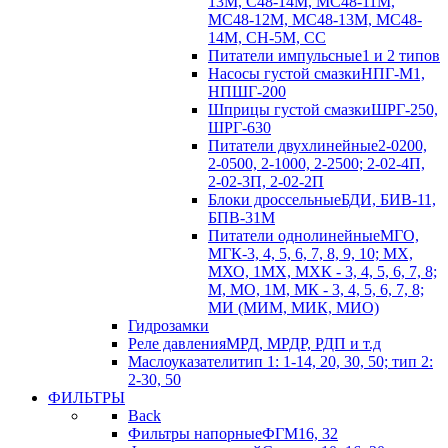
13М, С48-14М, МС48-11М,
МС48-12М, МС48-13М, МС48-
14М, СН-5М, CC
Питатели импульсные
1 и 2 типов
Насосы густой смазки
НПГ-М1,
НПШГ-200
Шприцы густой смазки
ШРГ-250,
ШРГ-630
Питатели двухлинейные
2-0200,
2-0500, 2-1000, 2-2500; 2-02-4П,
2-02-3П, 2-02-2П
Блоки дроссельные
БДИ, БИВ-11,
БПВ-31М
Питатели однолинейные
МГО,
МГК-3, 4, 5, 6, 7, 8, 9, 10; МХ,
МХО, 1МХ, МХК - 3, 4, 5, 6, 7, 8;
М, МО, 1М, МК - 3, 4, 5, 6, 7, 8;
МИ (МИМ, МИК, МИО)
Гидрозамки
Реле давления
МРД, МРДР, РДП и т.д
Маслоуказатели
тип 1: 1-14, 20, 30, 50; тип 2:
2-30, 50
ФИЛЬТРЫ
Back
Фильтры напорные
ФГМ16, 32