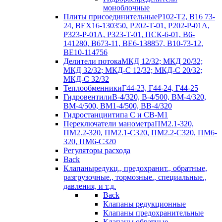
моноблочные
Плиты присоединительные
Р102-Т2, В16 73-
24, ВЕХ16-130350, Р202-Т-01, Р202-Р-01А,
Р323-Р-01А, Р323-Т-01, ПСК-6-01, В6-
141280, В673-11, ВЕ6-138857, В10-73-12,
ВЕ10-114756
Делители потока
МКД 12/32; МКД 20/32;
МКД 32/32; МКД-С 12/32; МКД-С 20/32;
МКД-С 32/32
Теплообменники
Г44-23, Г44-24, Г44-25
Гидровентили
В-4/320, В-4/500, ВМ-4/320,
ВМ-4/500, ВМ1-4/500, ВВ-4/320
Гидростанции
типа С и СВ-М1
Переключатели манометра
ПМ2.1-320,
ПМ2.2-320, ПМ2.1-С320, ПМ2.2-С320, ПМ6-
320, ПМ6-С320
Регуляторы расхода
Back
Клапаны
редукц., предохранит., обратные,
разгрузочные., тормозные., специальные.,
давления, и т.д.
Back
Клапаны редукционные
Клапаны предохранительные
Клапаны обратные