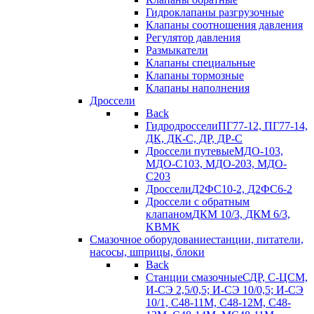
Гидроклапаны разгрузочные
Клапаны соотношения давления
Регулятор давления
Размыкатели
Клапаны специальные
Клапаны тормозные
Клапаны наполнения
Дроссели
Back
Гидродроссели
ПГ77-12, ПГ77-14,
ДК, ДК-С, ДР, ДР-С
Дроссели путевые
МДО-103,
МДО-С103, МДО-203, МДО-
С203
Дроссели
Д2ФС10-2, Д2ФС6-2
Дроссели с обратным
клапаном
ДКМ 10/3, ДКМ 6/3,
KBMK
Смазочное оборудование
станции, питатели,
насосы, шприцы, блоки
Back
Станции смазочные
СДР, С-ЦСМ,
И-СЭ 2,5/0,5; И-СЭ 10/0,5; И-СЭ
10/1, С48-11М, С48-12М, С48-