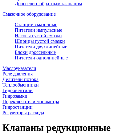
Дроссели с обратным клапаном
Смазочное оборудование
Станции смазочные
Питатели импульсные
Насосы густой смазки
Шприцы густой смазки
Питатели двухлинейные
Блоки дроссельные
Питатели однолинейные
Маслоуказатели
Реле давления
Делители потока
Теплообменники
Гидровентили
Гидрозамки
Переключатели манометра
Гидростанции
Регуляторы расхода
Клапаны редукционные