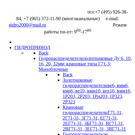
"ГидроТехМаш"
тел:+7 (495) 926-38-
84, +7 (965) 372-11-90 (многоканальные) e-mail:
Отправить запрос
Режим
00
00
работы пн-пт: 9
-17
ГИДРОПРИВОД
Back
Гидрораспределители
золотниковые Ду 6, 10,
16, 20, 32мм; крановые типа Г71-3;
Моноблочные
Back
Золотниковые
гидрораспределители
ве6, вмм6,
вмр6, ве10, вмм10, вех16, вмм16,
1Р203, 2Р203, 1Рн203, 1Р323,
2Р323
Крановые
гидрораспределители
Г71-31,
2Г71-31, 3Г71-31, ЕГ71-31,
2ЕГ71-31, ЗБГ71-З1, ВГ71-31,
2ВГ71-31, 3EГ71-31, 3BГ71-31
Гидрораспределители