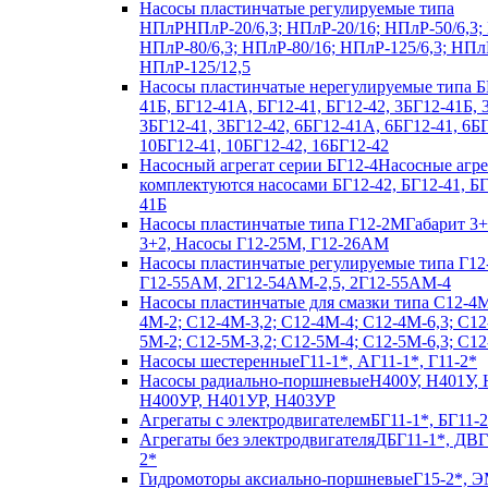
Насосы пластинчатые регулируемые типа
НПлР
НПлР-20/6,3; НПлР-20/16; НПлР-50/6,3;
НПлР-80/6,3; НПлР-80/16; НПлР-125/6,3; НПл
НПлР-125/12,5
Насосы пластинчатые нерегулируемые типа Б
41Б, БГ12-41А, БГ12-41, БГ12-42, 3БГ12-41Б,
3БГ12-41, 3БГ12-42, 6БГ12-41А, 6БГ12-41, 6БГ
10БГ12-41, 10БГ12-42, 16БГ12-42
Насосный агрегат серии БГ12-4
Насосные агр
комплектуются насосами БГ12-42, БГ12-41, Б
41Б
Насосы пластинчатые типа Г12-2М
Габарит 3+
3+2, Насосы Г12-25М, Г12-26АМ
Насосы пластинчатые регулируемые типа Г12
Г12-55АМ, 2Г12-54АМ-2,5, 2Г12-55АМ-4
Насосы пластинчатые для смазки типа C12-4
4М-2; С12-4М-3,2; С12-4М-4; С12-4М-6,3; С12
5М-2; С12-5М-3,2; С12-5М-4; С12-5М-6,3; С1
Насосы шестеренные
Г11-1*, АГ11-1*, Г11-2*
Насосы радиально-поршневые
Н400У, Н401У, 
Н400УР, Н401УР, Н403УР
Агрегаты с электродвигателем
БГ11-1*, БГ11-2
Агрегаты без электродвигателя
ДБГ11-1*, ДВГ
2*
Гидромоторы аксиально-поршневые
Г15-2*, Э