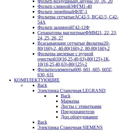
Фильтр воздушный
Сапуны 10, 16, 20
Фильтр сливной
3ФГМ1-40
Фильтр линейный
ФЛГ-1
Фильтры сетчатые
АС42-5, ВС42-5, С42-
54А
Фильтр заливной
Г42-12Ф
Сепараторы магнитные
ФММ21, 22, 23,
24, 25, 26, 27
Всасывающие сетчатые фильтры
20-
80(160)-2, 40-80(160)-2, 80-80(160)-2
Фильтры щелевые с ручной
очисткой
10(16,25,40,63)-80(125)-1К,
10(16,25,40,63)-80(125)-2
Фильтроэлементы
600, 601, 605, 605Г,
630, 631
КОМПЛЕКТУЮЩИЕ
Back
Электрика Станочная LEGRAND
Back
Маркеры
Листы с этикетками
Предохранители
Доп.оборудование
Back
Электрика Станочная SIEMENS