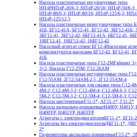
Насосы пластинчатые регулируемые типа
НПлР
НПлР-20/6,3; НПлР-20/16; НПлР-50/6,3;
НПлР-80/6,3; НПлР-80/16; НПлР-125/6,3; НПл
НПлР-125/12,5
Насосы пластинчатые нерегулируемые типа Б
41Б, БГ12-41А, БГ12-41, БГ12-42, 3БГ12-41Б,
3БГ12-41, 3БГ12-42, 6БГ12-41А, 6БГ12-41, 6БГ
10БГ12-41, 10БГ12-42, 16БГ12-42
Насосный агрегат серии БГ12-4
Насосные агр
комплектуются насосами БГ12-42, БГ12-41, Б
41Б
Насосы пластинчатые типа Г12-2М
Габарит 3+
3+2, Насосы Г12-25М, Г12-26АМ
Насосы пластинчатые регулируемые типа Г12
Г12-55АМ, 2Г12-54АМ-2,5, 2Г12-55АМ-4
Насосы пластинчатые для смазки типа C12-4
4М-2; С12-4М-3,2; С12-4М-4; С12-4М-6,3; С12
5М-2; С12-5М-3,2; С12-5М-4; С12-5М-6,3; С1
Насосы шестеренные
Г11-1*, АГ11-1*, Г11-2*
Насосы радиально-поршневые
Н400У, Н401У, 
Н400УР, Н401УР, Н403УР
Агрегаты с электродвигателем
БГ11-1*, БГ11-2
Агрегаты без электродвигателя
ДБГ11-1*, ДВГ
2*
Гидромоторы аксиально-поршневые
Г15-2*, Э