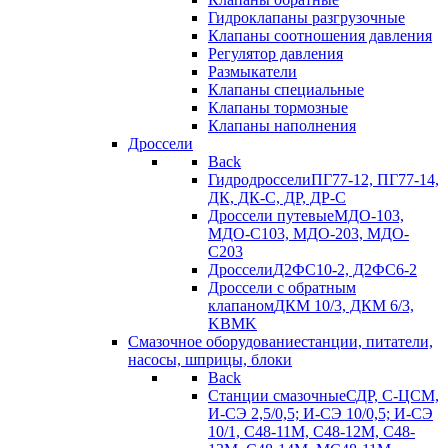
Гидроклапаны разгрузочные
Клапаны соотношения давления
Регулятор давления
Размыкатели
Клапаны специальные
Клапаны тормозные
Клапаны наполнения
Дроссели
Back
Гидродроссели
ПГ77-12, ПГ77-14,
ДК, ДК-С, ДР, ДР-С
Дроссели путевые
МДО-103,
МДО-С103, МДО-203, МДО-
С203
Дроссели
Д2ФС10-2, Д2ФС6-2
Дроссели с обратным
клапаном
ДКМ 10/3, ДКМ 6/3,
KBMK
Смазочное оборудование
станции, питатели,
насосы, шприцы, блоки
Back
Станции смазочные
СДР, С-ЦСМ,
И-СЭ 2,5/0,5; И-СЭ 10/0,5; И-СЭ
10/1, С48-11М, С48-12М, С48-