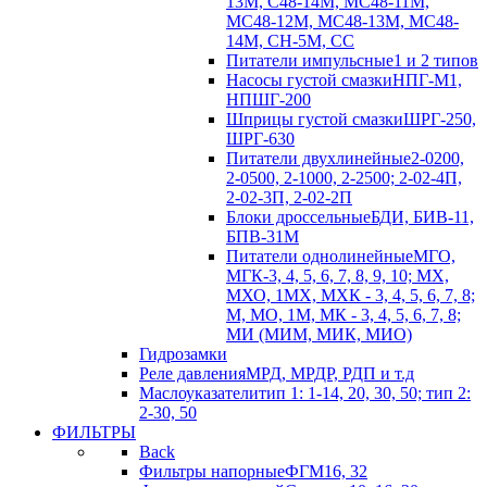
13М, С48-14М, МС48-11М,
МС48-12М, МС48-13М, МС48-
14М, СН-5М, CC
Питатели импульсные
1 и 2 типов
Насосы густой смазки
НПГ-М1,
НПШГ-200
Шприцы густой смазки
ШРГ-250,
ШРГ-630
Питатели двухлинейные
2-0200,
2-0500, 2-1000, 2-2500; 2-02-4П,
2-02-3П, 2-02-2П
Блоки дроссельные
БДИ, БИВ-11,
БПВ-31М
Питатели однолинейные
МГО,
МГК-3, 4, 5, 6, 7, 8, 9, 10; МХ,
МХО, 1МХ, МХК - 3, 4, 5, 6, 7, 8;
М, МО, 1М, МК - 3, 4, 5, 6, 7, 8;
МИ (МИМ, МИК, МИО)
Гидрозамки
Реле давления
МРД, МРДР, РДП и т.д
Маслоуказатели
тип 1: 1-14, 20, 30, 50; тип 2:
2-30, 50
ФИЛЬТРЫ
Back
Фильтры напорные
ФГМ16, 32