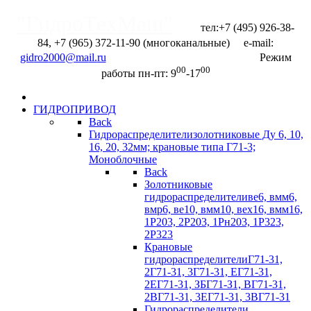
"ГидроТехМаш"
тел:+7 (495) 926-38-
84, +7 (965) 372-11-90 (многоканальные) e-mail:
Отправить запрос
Режим
00
00
работы пн-пт: 9
-17
ГИДРОПРИВОД
Back
Гидрораспределители
золотниковые Ду 6, 10,
16, 20, 32мм; крановые типа Г71-3;
Моноблочные
Back
Золотниковые
гидрораспределители
ве6, вмм6,
вмр6, ве10, вмм10, вех16, вмм16,
1Р203, 2Р203, 1Рн203, 1Р323,
2Р323
Крановые
гидрораспределители
Г71-31,
2Г71-31, 3Г71-31, ЕГ71-31,
2ЕГ71-31, ЗБГ71-З1, ВГ71-31,
2ВГ71-31, 3EГ71-31, 3BГ71-31
Гидрораспределители