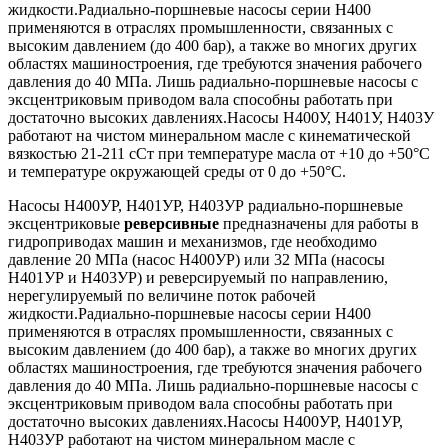
жидкости.Радиально-поршневые насосы серии Н400
применяются в отраслях промышленности, связанных с
высоким давлением (до 400 бар), а также во многих других
областях машиностроения, где требуются значения рабочего
давления до 40 МПа. Лишь радиально-поршневые насосы с
эксцентриковым приводом вала способны работать при
достаточно высоких давлениях.Насосы Н400У, Н401У, Н403У
работают на чистом минеральном масле с кинематической
вязкостью 21-211 сСт при температуре масла от +10 до +50°C
и температуре окружающей среды от 0 до +50°C.
Насосы Н400УР, Н401УР, Н403УР радиально-поршневые
эксцентриковые
реверсивные
предназначены для работы в
гидроприводах машин и механизмов, где необходимо
давление 20 МПа (насос Н400УР) или 32 МПа (насосы
Н401УР и Н403УР) и реверсируемый по направлению,
нерегулируемый по величине поток рабочей
жидкости.Радиально-поршневые насосы серии Н400
применяются в отраслях промышленности, связанных с
высоким давлением (до 400 бар), а также во многих других
областях машиностроения, где требуются значения рабочего
давления до 40 МПа. Лишь радиально-поршневые насосы с
эксцентриковым приводом вала способны работать при
достаточно высоких давлениях.Насосы Н400УР, Н401УР,
Н403УР работают на чистом минеральном масле с