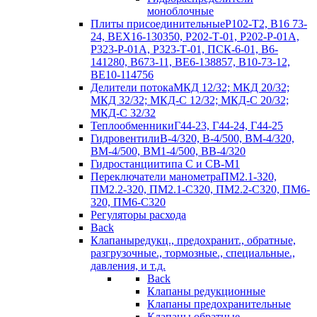
моноблочные
Плиты присоединительные
Р102-Т2, В16 73-
24, ВЕХ16-130350, Р202-Т-01, Р202-Р-01А,
Р323-Р-01А, Р323-Т-01, ПСК-6-01, В6-
141280, В673-11, ВЕ6-138857, В10-73-12,
ВЕ10-114756
Делители потока
МКД 12/32; МКД 20/32;
МКД 32/32; МКД-С 12/32; МКД-С 20/32;
МКД-С 32/32
Теплообменники
Г44-23, Г44-24, Г44-25
Гидровентили
В-4/320, В-4/500, ВМ-4/320,
ВМ-4/500, ВМ1-4/500, ВВ-4/320
Гидростанции
типа С и СВ-М1
Переключатели манометра
ПМ2.1-320,
ПМ2.2-320, ПМ2.1-С320, ПМ2.2-С320, ПМ6-
320, ПМ6-С320
Регуляторы расхода
Back
Клапаны
редукц., предохранит., обратные,
разгрузочные., тормозные., специальные.,
давления, и т.д.
Back
Клапаны редукционные
Клапаны предохранительные
Клапаны обратные