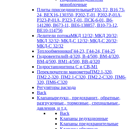
моноблочные
Плиты присоединительные
Р102-Т2, В16 73-
24, ВЕХ16-130350, Р202-Т-01, Р202-Р-01А,
Р323-Р-01А, Р323-Т-01, ПСК-6-01, В6-
141280, В673-11, ВЕ6-138857, В10-73-12,
ВЕ10-114756
Делители потока
МКД 12/32; МКД 20/32;
МКД 32/32; МКД-С 12/32; МКД-С 20/32;
МКД-С 32/32
Теплообменники
Г44-23, Г44-24, Г44-25
Гидровентили
В-4/320, В-4/500, ВМ-4/320,
ВМ-4/500, ВМ1-4/500, ВВ-4/320
Гидростанции
типа С и СВ-М1
Переключатели манометра
ПМ2.1-320,
ПМ2.2-320, ПМ2.1-С320, ПМ2.2-С320, ПМ6-
320, ПМ6-С320
Регуляторы расхода
Back
Клапаны
редукц., предохранит., обратные,
разгрузочные., тормозные., специальные.,
давления, и т.д.
Back
Клапаны редукционные
Клапаны предохранительные
Клапаны обратные