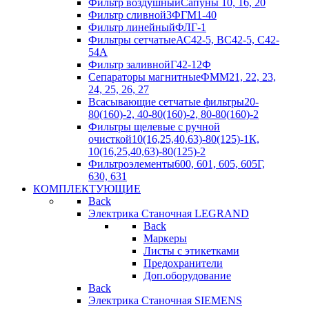
Фильтр воздушный
Сапуны 10, 16, 20
Фильтр сливной
3ФГМ1-40
Фильтр линейный
ФЛГ-1
Фильтры сетчатые
АС42-5, ВС42-5, С42-
54А
Фильтр заливной
Г42-12Ф
Сепараторы магнитные
ФММ21, 22, 23,
24, 25, 26, 27
Всасывающие сетчатые фильтры
20-
80(160)-2, 40-80(160)-2, 80-80(160)-2
Фильтры щелевые с ручной
очисткой
10(16,25,40,63)-80(125)-1К,
10(16,25,40,63)-80(125)-2
Фильтроэлементы
600, 601, 605, 605Г,
630, 631
КОМПЛЕКТУЮЩИЕ
Back
Электрика Станочная LEGRAND
Back
Маркеры
Листы с этикетками
Предохранители
Доп.оборудование
Back
Электрика Станочная SIEMENS