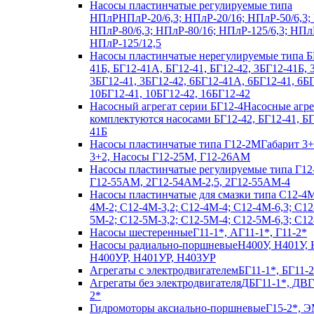
Насосы пластинчатые регулируемые типа
НПлР
НПлР-20/6,3; НПлР-20/16; НПлР-50/6,3;
НПлР-80/6,3; НПлР-80/16; НПлР-125/6,3; НПл
НПлР-125/12,5
Насосы пластинчатые нерегулируемые типа Б
41Б, БГ12-41А, БГ12-41, БГ12-42, 3БГ12-41Б,
3БГ12-41, 3БГ12-42, 6БГ12-41А, 6БГ12-41, 6БГ
10БГ12-41, 10БГ12-42, 16БГ12-42
Насосный агрегат серии БГ12-4
Насосные агр
комплектуются насосами БГ12-42, БГ12-41, Б
41Б
Насосы пластинчатые типа Г12-2М
Габарит 3+
3+2, Насосы Г12-25М, Г12-26АМ
Насосы пластинчатые регулируемые типа Г12
Г12-55АМ, 2Г12-54АМ-2,5, 2Г12-55АМ-4
Насосы пластинчатые для смазки типа C12-4
4М-2; С12-4М-3,2; С12-4М-4; С12-4М-6,3; С12
5М-2; С12-5М-3,2; С12-5М-4; С12-5М-6,3; С1
Насосы шестеренные
Г11-1*, АГ11-1*, Г11-2*
Насосы радиально-поршневые
Н400У, Н401У, 
Н400УР, Н401УР, Н403УР
Агрегаты с электродвигателем
БГ11-1*, БГ11-2
Агрегаты без электродвигателя
ДБГ11-1*, ДВГ
2*
Гидромоторы аксиально-поршневые
Г15-2*, Э