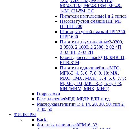
13М, С48-14М, МС48-11М,
МС48-12М, МС48-13М, МС48-
14М, СН-5М, CC
Питатели импульсные
1 и 2 типов
Насосы густой смазки
НПГ-М1,
НПШГ-200
Шприцы густой смазки
ШРГ-250,
ШРГ-630
Питатели двухлинейные
2-0200,
2-0500, 2-1000, 2-2500; 2-02-4П,
2-02-3П, 2-02-2П
Блоки дроссельные
БДИ, БИВ-11,
БПВ-31М
Питатели однолинейные
МГО,
МГК-3, 4, 5, 6, 7, 8, 9, 10; МХ,
МХО, 1МХ, МХК - 3, 4, 5, 6, 7, 8;
М, МО, 1М, МК - 3, 4, 5, 6, 7, 8;
МИ (МИМ, МИК, МИО)
Гидрозамки
Реле давления
МРД, МРДР, РДП и т.д
Маслоуказатели
тип 1: 1-14, 20, 30, 50; тип 2:
2-30, 50
ФИЛЬТРЫ
Back
Фильтры напорные
ФГМ16, 32