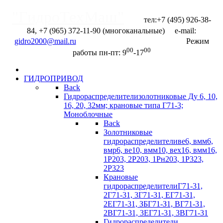
"ГидроТехМаш"
тел:+7 (495) 926-38-
84, +7 (965) 372-11-90 (многоканальные) e-mail:
Отправить запрос
Режим
00
00
работы пн-пт: 9
-17
ГИДРОПРИВОД
Back
Гидрораспределители
золотниковые Ду 6, 10,
16, 20, 32мм; крановые типа Г71-3;
Моноблочные
Back
Золотниковые
гидрораспределители
ве6, вмм6,
вмр6, ве10, вмм10, вех16, вмм16,
1Р203, 2Р203, 1Рн203, 1Р323,
2Р323
Крановые
гидрораспределители
Г71-31,
2Г71-31, 3Г71-31, ЕГ71-31,
2ЕГ71-31, ЗБГ71-З1, ВГ71-31,
2ВГ71-31, 3EГ71-31, 3BГ71-31
Гидрораспределители