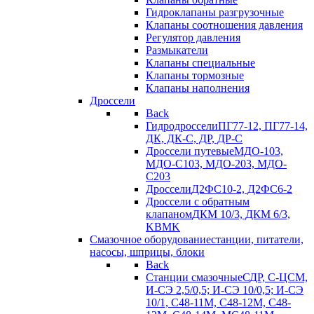
Гидроклапаны разгрузочные
Клапаны соотношения давления
Регулятор давления
Размыкатели
Клапаны специальные
Клапаны тормозные
Клапаны наполнения
Дроссели
Back
Гидродроссели
ПГ77-12, ПГ77-14,
ДК, ДК-С, ДР, ДР-С
Дроссели путевые
МДО-103,
МДО-С103, МДО-203, МДО-
С203
Дроссели
Д2ФС10-2, Д2ФС6-2
Дроссели с обратным
клапаном
ДКМ 10/3, ДКМ 6/3,
KBMK
Смазочное оборудование
станции, питатели,
насосы, шприцы, блоки
Back
Станции смазочные
СДР, С-ЦСМ,
И-СЭ 2,5/0,5; И-СЭ 10/0,5; И-СЭ
10/1, С48-11М, С48-12М, С48-