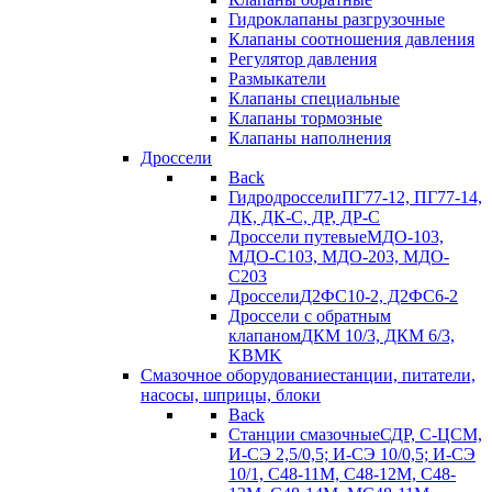
Гидроклапаны разгрузочные
Клапаны соотношения давления
Регулятор давления
Размыкатели
Клапаны специальные
Клапаны тормозные
Клапаны наполнения
Дроссели
Back
Гидродроссели
ПГ77-12, ПГ77-14,
ДК, ДК-С, ДР, ДР-С
Дроссели путевые
МДО-103,
МДО-С103, МДО-203, МДО-
С203
Дроссели
Д2ФС10-2, Д2ФС6-2
Дроссели с обратным
клапаном
ДКМ 10/3, ДКМ 6/3,
KBMK
Смазочное оборудование
станции, питатели,
насосы, шприцы, блоки
Back
Станции смазочные
СДР, С-ЦСМ,
И-СЭ 2,5/0,5; И-СЭ 10/0,5; И-СЭ
10/1, С48-11М, С48-12М, С48-