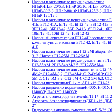
Насосы пластинчатые регулируемые типа
НПлР
НПлР-20/6,3; НПлР-20/16; НПлР-50/6,3;
НПлР-80/6,3; НПлР-80/16; НПлР-125/6,3; НПл
НПлР-125/12,5
Насосы пластинчатые нерегулируемые типа Б
41Б, БГ12-41А, БГ12-41, БГ12-42, 3БГ12-41Б,
3БГ12-41, 3БГ12-42, 6БГ12-41А, 6БГ12-41, 6БГ
10БГ12-41, 10БГ12-42, 16БГ12-42
Насосный агрегат серии БГ12-4
Насосные агр
комплектуются насосами БГ12-42, БГ12-41, Б
41Б
Насосы пластинчатые типа Г12-2М
Габарит 3+
3+2, Насосы Г12-25М, Г12-26АМ
Насосы пластинчатые регулируемые типа Г12
Г12-55АМ, 2Г12-54АМ-2,5, 2Г12-55АМ-4
Насосы пластинчатые для смазки типа C12-4
4М-2; С12-4М-3,2; С12-4М-4; С12-4М-6,3; С12
5М-2; С12-5М-3,2; С12-5М-4; С12-5М-6,3; С1
Насосы шестеренные
Г11-1*, АГ11-1*, Г11-2*
Насосы радиально-поршневые
Н400У, Н401У, 
Н400УР, Н401УР, Н403УР
Агрегаты с электродвигателем
БГ11-1*, БГ11-2
Агрегаты без электродвигателя
ДБГ11-1*, ДВГ
2*
Гидромоторы аксиально-поршневые
Г15-2*, Э