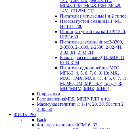
13М, С48-14М, МС48-11М,
МС48-12М, МС48-13М, МС48-
14М, СН-5М, CC
Питатели импульсные
1 и 2 типов
Насосы густой смазки
НПГ-М1,
НПШГ-200
Шприцы густой смазки
ШРГ-250,
ШРГ-630
Питатели двухлинейные
2-0200,
2-0500, 2-1000, 2-2500; 2-02-4П,
2-02-3П, 2-02-2П
Блоки дроссельные
БДИ, БИВ-11,
БПВ-31М
Питатели однолинейные
МГО,
МГК-3, 4, 5, 6, 7, 8, 9, 10; МХ,
МХО, 1МХ, МХК - 3, 4, 5, 6, 7, 8;
М, МО, 1М, МК - 3, 4, 5, 6, 7, 8;
МИ (МИМ, МИК, МИО)
Гидрозамки
Реле давления
МРД, МРДР, РДП и т.д
Маслоуказатели
тип 1: 1-14, 20, 30, 50; тип 2:
2-30, 50
ФИЛЬТРЫ
Back
Фильтры напорные
ФГМ16, 32