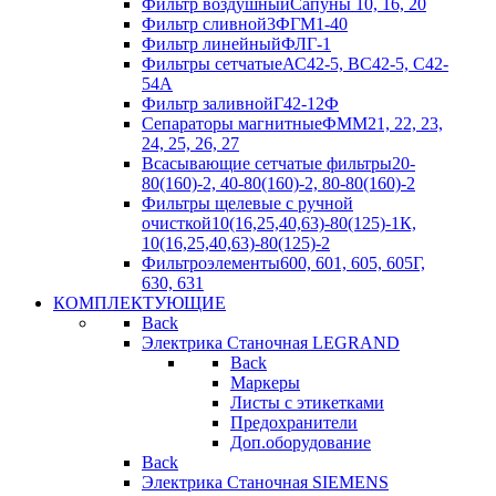
Фильтр воздушный
Сапуны 10, 16, 20
Фильтр сливной
3ФГМ1-40
Фильтр линейный
ФЛГ-1
Фильтры сетчатые
АС42-5, ВС42-5, С42-
54А
Фильтр заливной
Г42-12Ф
Сепараторы магнитные
ФММ21, 22, 23,
24, 25, 26, 27
Всасывающие сетчатые фильтры
20-
80(160)-2, 40-80(160)-2, 80-80(160)-2
Фильтры щелевые с ручной
очисткой
10(16,25,40,63)-80(125)-1К,
10(16,25,40,63)-80(125)-2
Фильтроэлементы
600, 601, 605, 605Г,
630, 631
КОМПЛЕКТУЮЩИЕ
Back
Электрика Станочная LEGRAND
Back
Маркеры
Листы с этикетками
Предохранители
Доп.оборудование
Back
Электрика Станочная SIEMENS