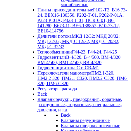
моноблочные
Плиты присоединительные
Р102-Т2, В16 73-
24, ВЕХ16-130350, Р202-Т-01, Р202-Р-01А,
Р323-Р-01А, Р323-Т-01, ПСК-6-01, В6-
141280, В673-11, ВЕ6-138857, В10-73-12,
ВЕ10-114756
Делители потока
МКД 12/32; МКД 20/32;
МКД 32/32; МКД-С 12/32; МКД-С 20/32;
МКД-С 32/32
Теплообменники
Г44-23, Г44-24, Г44-25
Гидровентили
В-4/320, В-4/500, ВМ-4/320,
ВМ-4/500, ВМ1-4/500, ВВ-4/320
Гидростанции
типа С и СВ-М1
Переключатели манометра
ПМ2.1-320,
ПМ2.2-320, ПМ2.1-С320, ПМ2.2-С320, ПМ6-
320, ПМ6-С320
Регуляторы расхода
Back
Клапаны
редукц., предохранит., обратные,
разгрузочные., тормозные., специальные.,
давления, и т.д.
Back
Клапаны редукционные
Клапаны предохранительные
Клапаны обратные