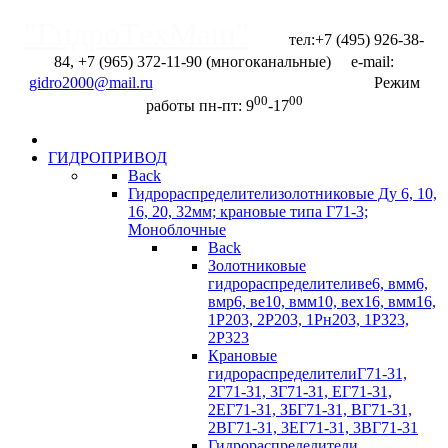
"ГидроТехМаш"
тел:+7 (495) 926-38-
84, +7 (965) 372-11-90 (многоканальные) e-mail:
Отправить запрос
Режим
00
00
работы пн-пт: 9
-17
ГИДРОПРИВОД
Back
Гидрораспределители
золотниковые Ду 6, 10,
16, 20, 32мм; крановые типа Г71-3;
Моноблочные
Back
Золотниковые
гидрораспределители
ве6, вмм6,
вмр6, ве10, вмм10, вех16, вмм16,
1Р203, 2Р203, 1Рн203, 1Р323,
2Р323
Крановые
гидрораспределители
Г71-31,
2Г71-31, 3Г71-31, ЕГ71-31,
2ЕГ71-31, ЗБГ71-З1, ВГ71-31,
2ВГ71-31, 3EГ71-31, 3BГ71-31
Гидрораспределители