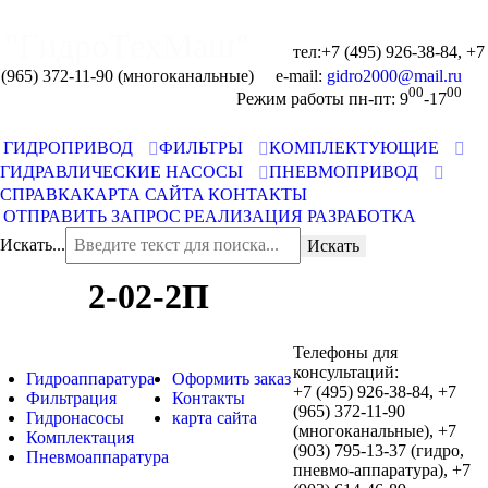
"ГидроТехМаш"
тел:+7 (495) 926-38-84, +7
(965) 372-11-90 (многоканальные) e-mail:
00
00
Отправить запрос
Режим работы пн-пт: 9
-17
ГИДРОПРИВОД
ФИЛЬТРЫ
КОМПЛЕКТУЮЩИЕ
ГИДРАВЛИЧЕСКИЕ НАСОСЫ
ПНЕВМОПРИВОД
СПРАВКА
КАРТА САЙТА
КОНТАКТЫ
ОТПРАВИТЬ ЗАПРОС
РЕАЛИЗАЦИЯ
РАЗРАБОТКА
Искать...
Искать
2-02-2П
Телефоны для
консультаций:
Гидроаппаратура
Оформить заказ
+7 (495) 926-38-84, +7
Фильтрация
Контакты
(965) 372-11-90
Гидронасосы
карта сайта
(многоканальные), +7
Комплектация
(903) 795-13-37 (гидро,
Пневмоаппаратура
пневмо-аппаратура), +7