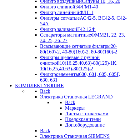
Фильтр воздушный
Сапуны 10, 16, 20
Фильтр сливной
3ФГМ1-40
Фильтр линейный
ФЛГ-1
Фильтры сетчатые
АС42-5, ВС42-5, С42-
54А
Фильтр заливной
Г42-12Ф
Сепараторы магнитные
ФММ21, 22, 23,
24, 25, 26, 27
Всасывающие сетчатые фильтры
20-
80(160)-2, 40-80(160)-2, 80-80(160)-2
Фильтры щелевые с ручной
очисткой
10(16,25,40,63)-80(125)-1К,
10(16,25,40,63)-80(125)-2
Фильтроэлементы
600, 601, 605, 605Г,
630, 631
КОМПЛЕКТУЮЩИЕ
Back
Электрика Станочная LEGRAND
Back
Маркеры
Листы с этикетками
Предохранители
Доп.оборудование
Back
Электрика Станочная SIEMENS