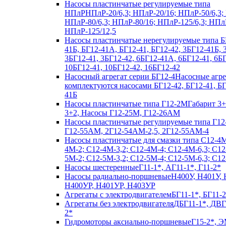
Насосы пластинчатые регулируемые типа
НПлР
НПлР-20/6,3; НПлР-20/16; НПлР-50/6,3;
НПлР-80/6,3; НПлР-80/16; НПлР-125/6,3; НПл
НПлР-125/12,5
Насосы пластинчатые нерегулируемые типа Б
41Б, БГ12-41А, БГ12-41, БГ12-42, 3БГ12-41Б,
3БГ12-41, 3БГ12-42, 6БГ12-41А, 6БГ12-41, 6БГ
10БГ12-41, 10БГ12-42, 16БГ12-42
Насосный агрегат серии БГ12-4
Насосные агр
комплектуются насосами БГ12-42, БГ12-41, Б
41Б
Насосы пластинчатые типа Г12-2М
Габарит 3+
3+2, Насосы Г12-25М, Г12-26АМ
Насосы пластинчатые регулируемые типа Г12
Г12-55АМ, 2Г12-54АМ-2,5, 2Г12-55АМ-4
Насосы пластинчатые для смазки типа C12-4
4М-2; С12-4М-3,2; С12-4М-4; С12-4М-6,3; С12
5М-2; С12-5М-3,2; С12-5М-4; С12-5М-6,3; С1
Насосы шестеренные
Г11-1*, АГ11-1*, Г11-2*
Насосы радиально-поршневые
Н400У, Н401У, 
Н400УР, Н401УР, Н403УР
Агрегаты с электродвигателем
БГ11-1*, БГ11-2
Агрегаты без электродвигателя
ДБГ11-1*, ДВГ
2*
Гидромоторы аксиально-поршневые
Г15-2*, Э