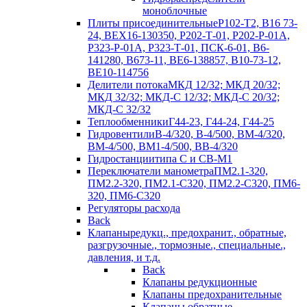
моноблочные
Плиты присоединительные
Р102-Т2, В16 73-
24, ВЕХ16-130350, Р202-Т-01, Р202-Р-01А,
Р323-Р-01А, Р323-Т-01, ПСК-6-01, В6-
141280, В673-11, ВЕ6-138857, В10-73-12,
ВЕ10-114756
Делители потока
МКД 12/32; МКД 20/32;
МКД 32/32; МКД-С 12/32; МКД-С 20/32;
МКД-С 32/32
Теплообменники
Г44-23, Г44-24, Г44-25
Гидровентили
В-4/320, В-4/500, ВМ-4/320,
ВМ-4/500, ВМ1-4/500, ВВ-4/320
Гидростанции
типа С и СВ-М1
Переключатели манометра
ПМ2.1-320,
ПМ2.2-320, ПМ2.1-С320, ПМ2.2-С320, ПМ6-
320, ПМ6-С320
Регуляторы расхода
Back
Клапаны
редукц., предохранит., обратные,
разгрузочные., тормозные., специальные.,
давления, и т.д.
Back
Клапаны редукционные
Клапаны предохранительные
Клапаны обратные