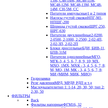
13М, С48-14М, МС48-11М,
МС48-12М, МС48-13М, МС48-
14М, СН-5М, CC
Питатели импульсные
1 и 2 типов
Насосы густой смазки
НПГ-М1,
НПШГ-200
Шприцы густой смазки
ШРГ-250,
ШРГ-630
Питатели двухлинейные
2-0200,
2-0500, 2-1000, 2-2500; 2-02-4П,
2-02-3П, 2-02-2П
Блоки дроссельные
БДИ, БИВ-11,
БПВ-31М
Питатели однолинейные
МГО,
МГК-3, 4, 5, 6, 7, 8, 9, 10; МХ,
МХО, 1МХ, МХК - 3, 4, 5, 6, 7, 8;
М, МО, 1М, МК - 3, 4, 5, 6, 7, 8;
МИ (МИМ, МИК, МИО)
Гидрозамки
Реле давления
МРД, МРДР, РДП и т.д
Маслоуказатели
тип 1: 1-14, 20, 30, 50; тип 2:
2-30, 50
ФИЛЬТРЫ
Back
Фильтры напорные
ФГМ16, 32