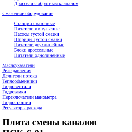
Дроссели с обратным клапаном
Смазочное оборудование
Станции смазочные
Питатели импульсные
Насосы густой смазки
Шприцы густой смазки
Питатели двухлинейные
Блоки дроссельные
Питатели однолинейные
Маслоуказатели
Реле давления
Делители потока
Теплообменники
Гидровентили
Гидрозамки
Переключатели манометра
Гидростанции
Регуляторы расхода
Плита смены каналов