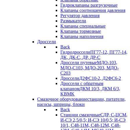
Гидроклапаны разгрузочные
Клапаны соотношения давления
Регулятор давления
Размыкатели
Клапаны специальные
Клапаны тормозные
Клапаны наполнения
Дроссели
Back
Гидродроссели
ПГ77-12, ПГ77-14,
ДК, ДК-С, ДР, ДР-С
Дроссели путевые
МДО-103,
МДО-С103, МДО-203, МДО-
С203
Дроссели
Д2ФС10-2, Д2ФС6-2
Дроссели с обратным
клапаном
ДКМ 10/3, ДКМ 6/3,
KBMK
Смазочное оборудование
станции, питатели,
насосы, шприцы, блоки
Back
Станции смазочные
СДР, С-ЦСМ,
И-СЭ 2,5/0,5; И-СЭ 10/0,5; И-СЭ
10/1, С48-11М, С48-12М, С48-