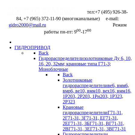
"ГидроТехМаш"
тел:+7 (495) 926-38-
84, +7 (965) 372-11-90 (многоканальные) e-mail:
Отправить запрос
Режим
00
00
работы пн-пт: 9
-17
ГИДРОПРИВОД
Back
Гидрораспределители
золотниковые Ду 6, 10,
16, 20, 32мм; крановые типа Г71-3;
Моноблочные
Back
Золотниковые
гидрораспределители
ве6, вмм6,
вмр6, ве10, вмм10, вех16, вмм16,
1Р203, 2Р203, 1Рн203, 1Р323,
2Р323
Крановые
гидрораспределители
Г71-31,
2Г71-31, 3Г71-31, ЕГ71-31,
2ЕГ71-31, ЗБГ71-З1, ВГ71-31,
2ВГ71-31, 3EГ71-31, 3BГ71-31
Гидрораспределители