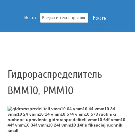
Искать...
Искать
Гидрораспределитель
ВММ10, РММ10