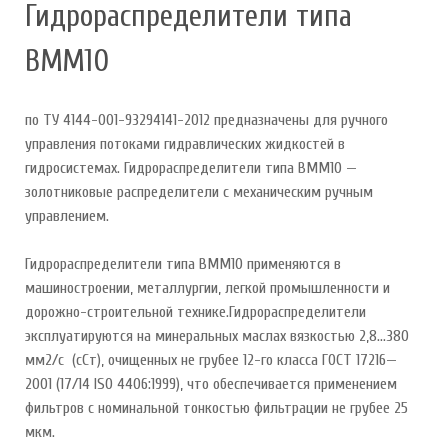
Гидрораспределители типа
ВММ10
по ТУ 4144-001-93294141-2012 предназначены для ручного
управления потоками гидравлических жидкостей в
гидросистемах. Гидрораспределители типа ВММ10 —
золотниковые распределители с механическим ручным
управлением.
Гидрораспределители типа ВММ10 применяются в
машиностроении, металлургии, легкой промышленности и
дорожно-строительной технике.Гидрораспределители
эксплуатируются на минеральных маслах вязкостью 2,8...380
мм2/с (сСт), очищенных не грубее 12-го класса ГОСТ 17216—
2001 (17/14 ISO 4406:1999), что обеспечивается применением
фильтров с номинальной тонкостью фильтрации не грубее 25
мкм.