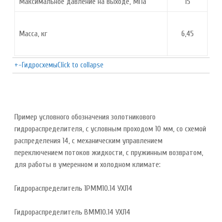
Максимальное давление на выходе, МПа
15
Масса, кг
6,45
+
-
Гидросхемы
Click to collapse
Пример условного обозначения золотникового
гидрораспределителя, с условным проходом 10 мм, со схемой
распределения 14, с механическим управлением
переключением потоков жидкости, с пружинным возвратом,
для работы в умеренном и холодном климате:
Гидрораспределитель 1РММ10.14 УХЛ4
Гидрораспределитель ВММ10.14 УХЛ4